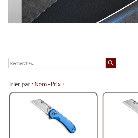
search
Trier par :
Nom
-
Prix