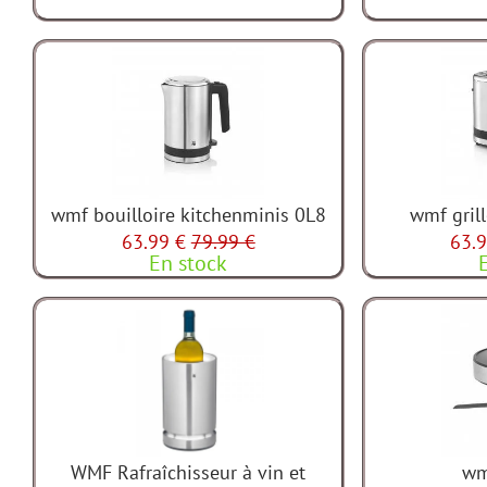
wmf bouilloire kitchenminis 0L8
wmf gril
63.99 €
79.99 €
63.9
En stock
WMF Rafraîchisseur à vin et
wm