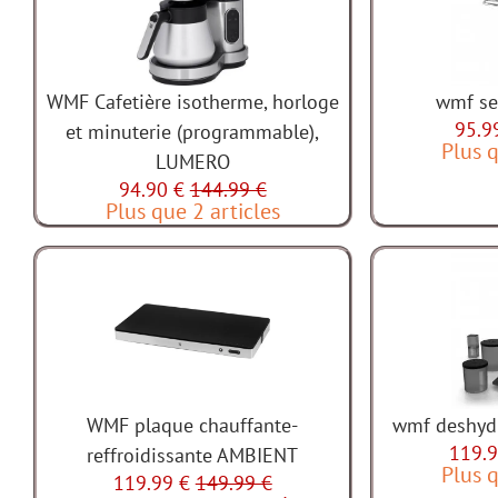
WMF Cafetière isotherme, horloge
wmf se
95.9
et minuterie (programmable),
Plus q
LUMERO
94.90 €
144.99 €
Plus que 2 articles
WMF plaque chauffante-
wmf deshydr
119.9
reffroidissante AMBIENT
Plus q
119.99 €
149.99 €