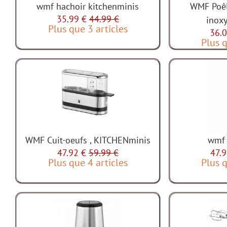
wmf hachoir kitchenminis
WMF Poêle
35.99 €
44.99 €
inox
Plus que 3 articles
36.0
Plus q
WMF Cuit-oeufs , KITCHENminis
wmf 
47.92 €
59.99 €
47.9
Plus que 4 articles
Plus q