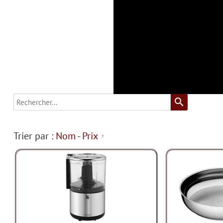
search
Trier par :
Nom
-
Prix