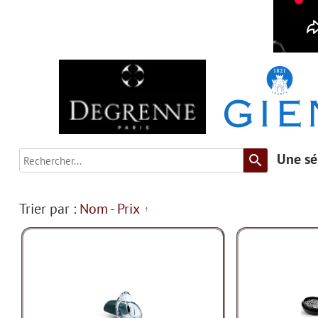
Une sél
search
Trier par :
Nom
-
Prix