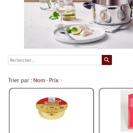
search
Trier par :
Nom
-
Prix