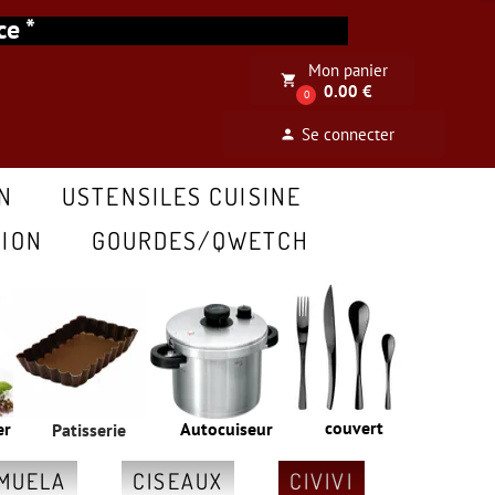
ance *
Mon panier
local_grocery_store
0.00 €
0
Se connecter
person
N
USTENSILES CUISINE
ION
GOURDES/QWETCH
couvert
er
Autocuiseur
Patisserie
MUELA
CISEAUX
CIVIVI