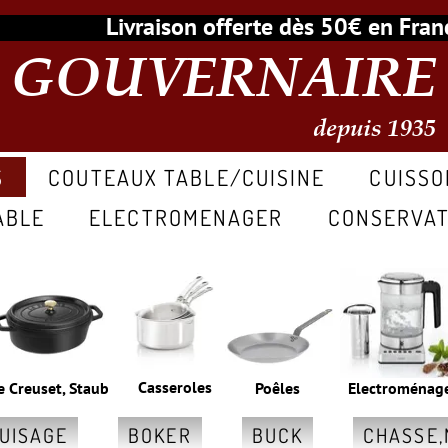
Livraison offerte dès 50€ en Fr
GOUVERNAIRE
depuis 1935
S
COUTEAUX TABLE/CUISINE
CUISSO
ABLE
ELECTROMENAGER
CONSERVAT
Casseroles
e Creuset, Staub
Poêles
Electroménag
GUISAGE
BOKER
BUCK
CHASSE,