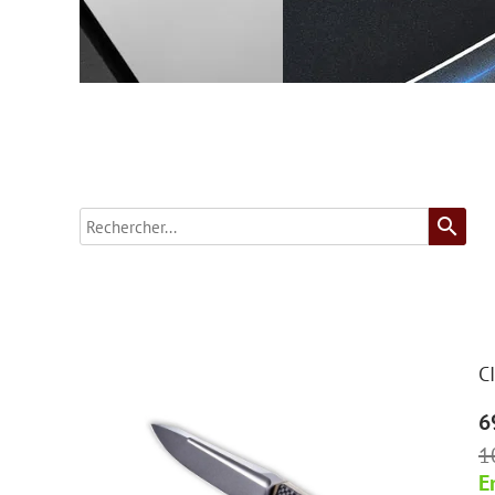
search
C
6
1
E