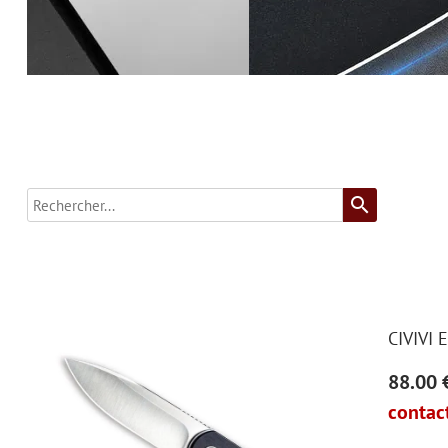
search
CIVIVI
88.00 
contact