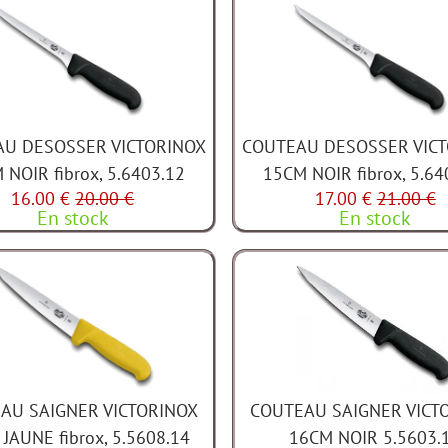
U DESOSSER VICTORINOX
COUTEAU DESOSSER VIC
 NOIR fibrox, 5.6403.12
15CM NOIR fibrox, 5.64
16.00 €
20.00 €
17.00 €
21.00 €
En stock
En stock
AU SAIGNER VICTORINOX
COUTEAU SAIGNER VICT
JAUNE fibrox, 5.5608.14
16CM NOIR 5.5603.