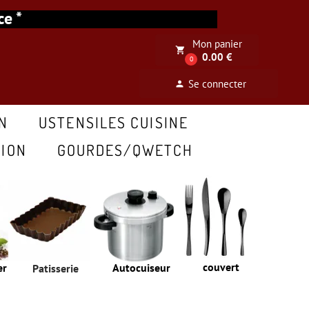
ance *
Mon panier
local_grocery_store
0.00 €
0
Se connecter
person
N
USTENSILES CUISINE
ION
GOURDES/QWETCH
couvert
er
Autocuiseur
Patisserie