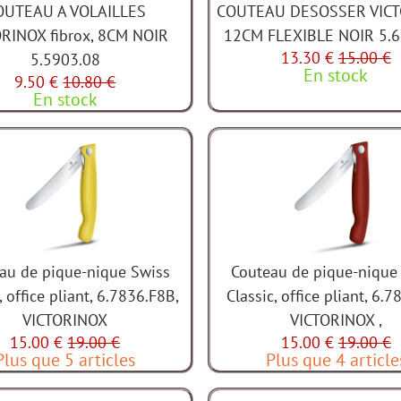
OUTEAU A VOLAILLES
COUTEAU DESOSSER VIC
ORINOX fibrox, 8CM NOIR
12CM FLEXIBLE NOIR 5.6
13.30 €
15.00 €
5.5903.08
En stock
9.50 €
10.80 €
En stock
au de pique-nique Swiss
Couteau de pique-nique
, office pliant, 6.7836.F8B,
Classic, office pliant, 6.7
VICTORINOX
VICTORINOX ,
15.00 €
19.00 €
15.00 €
19.00 €
Plus que 5 articles
Plus que 4 article