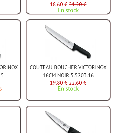
18.60 €
21.20 €
En stock
TORINOX
COUTEAU BOUCHER VICTORINOX
15
16CM NOIR 5.5203.16
19.80 €
22.60 €
s
En stock