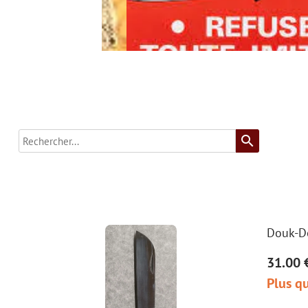
search
Douk-Do
31.00 
Plus qu