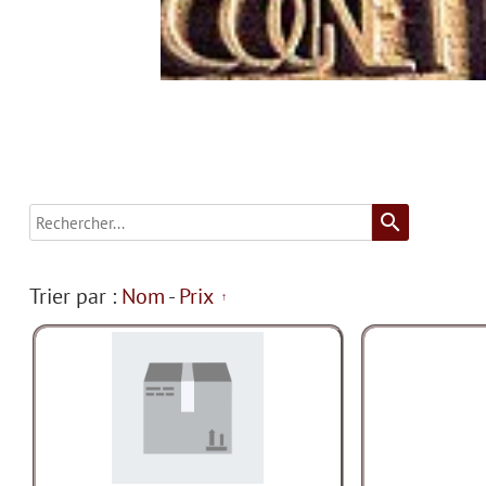
search
Trier par :
Nom
-
Prix