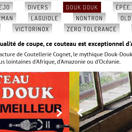
EJO
DIVERS
DOUK DOUK
ÉPÉE
RMAN
LAGUIOLE
NONTRON
OLD
VICTORINOX
ZERO TOLERANCE
qualité de coupe, ce couteau est exceptionnel d'
acture de Coutellerie Cognet, le mythique Douk-Douk
us lointaines d'Afrique, d'Amazonie ou d'Océanie.

