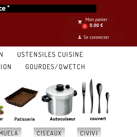
ance *
Mon panier
local_grocery_store
0.00 €
0
Se connecter
person
N
USTENSILES CUISINE
ION
GOURDES/QWETCH
couvert
er
Autocuiseur
Patisserie
MUELA
CISEAUX
CIVIVI