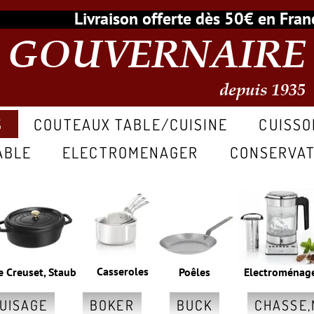
Livraison offerte dès 50€ en Fr
GOUVERNAIRE
depuis 1935
S
COUTEAUX TABLE/CUISINE
CUISSO
ABLE
ELECTROMENAGER
CONSERVAT
Casseroles
e Creuset, Staub
Poêles
Electroménag
GUISAGE
BOKER
BUCK
CHASSE,