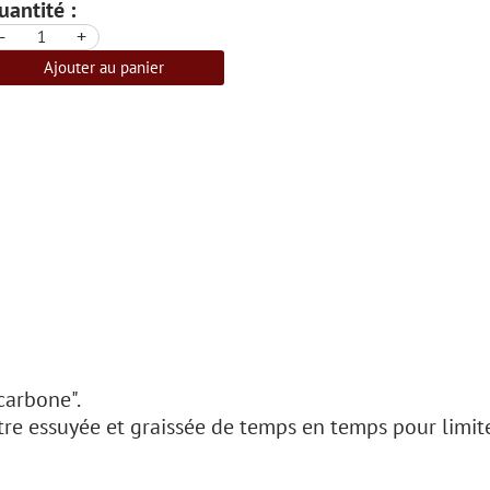
uantité :
-
+
Ajouter au panier
carbone".
’être essuyée et graissée de temps en temps pour limit