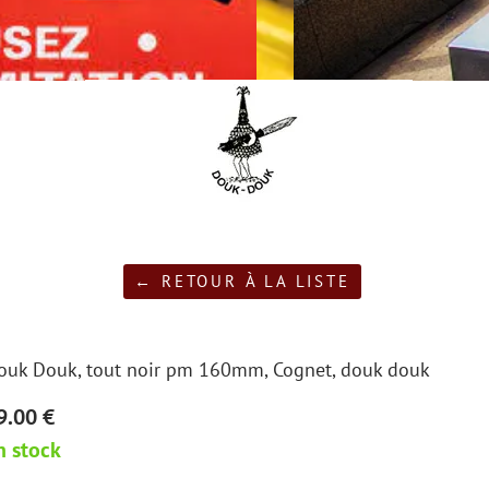
← RETOUR À LA LISTE
ouk Douk, tout noir pm 160mm, Cognet, douk douk
9.00 €
n stock