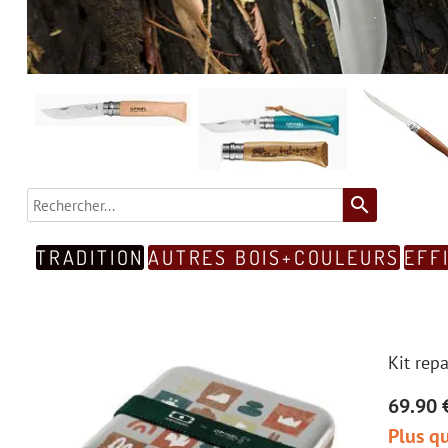
search
TRADITION
AUTRES BOIS+COULEURS
EFF
Kit rep
69.90 
Plus qu