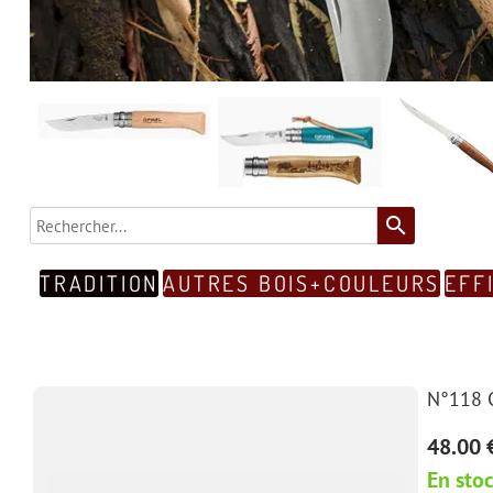
search
TRADITION
AUTRES BOIS+COULEURS
EFF
N°118 C
48.00 
En sto