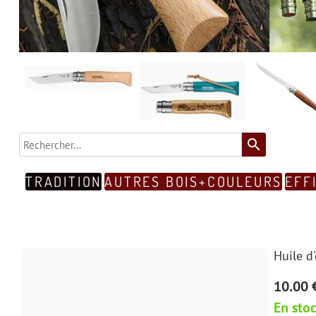
search
TRADITION
AUTRES BOIS+COULEURS
EFF
Huile d
10.00 
En sto