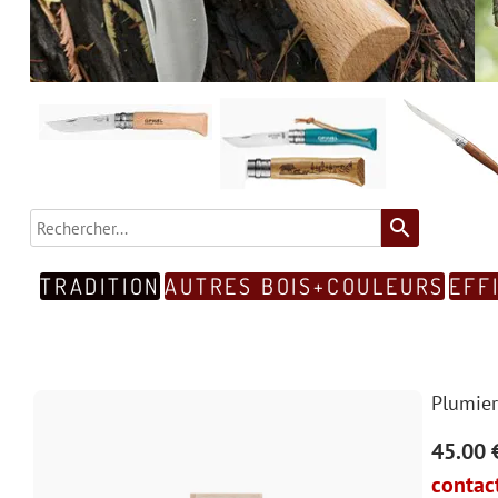
search
TRADITION
AUTRES BOIS+COULEURS
EFF
Plumier
45.00 
contact