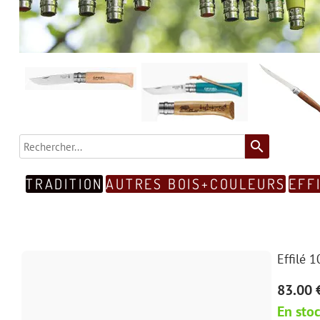
search
TRADITION
AUTRES BOIS+COULEURS
EFF
Effilé 
83.00 
En sto