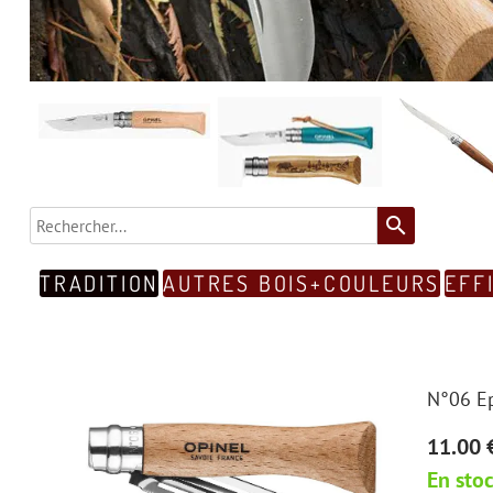
search
TRADITION
AUTRES BOIS+COULEURS
EFF
N°06 Ep
11.00 
En sto