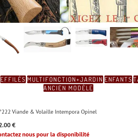
EFFILÉS
MULTIFONCTION+JARDIN
ENFANTS
T
ANCIEN MODÈLE
°222 Viande & Volaille Intempora Opinel
2.00 €
ontactez nous pour la disponibilité