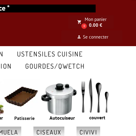
ance *
Mon panier
local_grocery_store
0.00 €
0
Se connecter
person
N
USTENSILES CUISINE
ION
GOURDES/QWETCH
couvert
er
Autocuiseur
Patisserie
MUELA
CISEAUX
CIVIVI