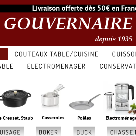
Livraison offerte dès 50€ en Fr
GOUVERNAIRE
depuis 1935
S
COUTEAUX TABLE/CUISINE
CUISSO
ABLE
ELECTROMENAGER
CONSERVAT
Casseroles
e Creuset, Staub
Poêles
Electroménag
GUISAGE
BOKER
BUCK
CHASSE,