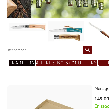
search
TRADITION
AUTRES BOIS+COULEURS
EFF
Ménagèr
145.00
En sto