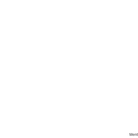
découvrez
l'histoire de la b
GOUVERNAI
Ment