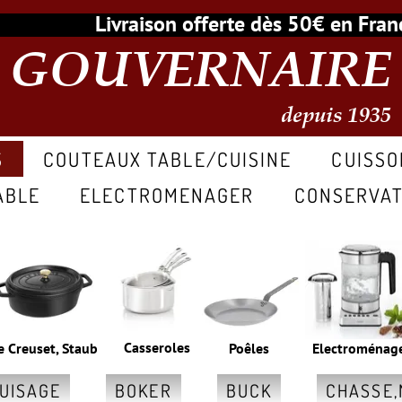
Livraison offerte dès 50€ en Fr
GOUVERNAIRE
depuis 1935
S
COUTEAUX TABLE/CUISINE
CUISSO
ABLE
ELECTROMENAGER
CONSERVAT
Casseroles
e Creuset, Staub
Poêles
Electroménag
GUISAGE
BOKER
BUCK
CHASSE,