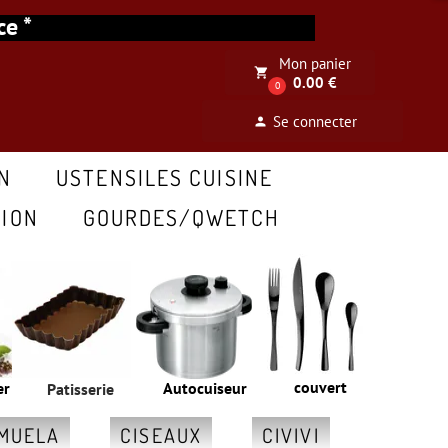
ance *
Mon panier
local_grocery_store
0.00 €
0
Se connecter
person
N
USTENSILES CUISINE
ION
GOURDES/QWETCH
couvert
er
Autocuiseur
Patisserie
MUELA
CISEAUX
CIVIVI