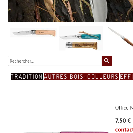
search
TRADITION
AUTRES BOIS+COULEURS
EFF
Office 
7.50 €
contact