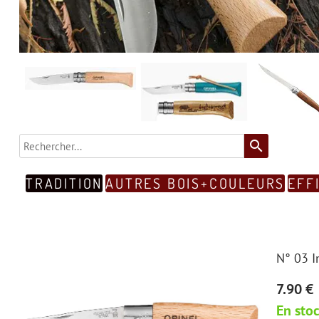
search
TRADITION
AUTRES BOIS+COULEURS
EFF
N° 03 I
7.90 €
En sto