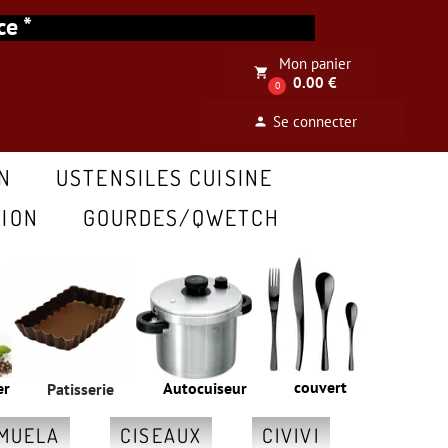
ance *
Mon panier
local_grocery_store
0.00 €
0
Se connecter
person
N
USTENSILES CUISINE
ION
GOURDES/QWETCH
couvert
er
Autocuiseur
Patisserie
MUELA
CISEAUX
CIVIVI