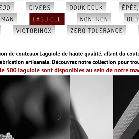
EJO
DIVERS
DOUK DOUK
ÉPÉE
RMAN
LAGUIOLE
NONTRON
OLD
VICTORINOX
ZERO TOLERANCE
on de couteaux Laguiole de haute qualité, allant du cout
abrication artisanale.
Découvrez notre collection pour tro
de 500 laguiole sont disponibles au sein de notre ma

