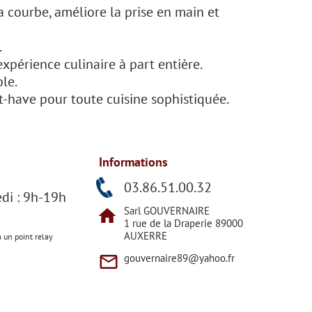
 courbe, améliore la prise en main et
.
expérience culinaire à part entière.
le.
st-have pour toute cuisine sophistiquée.
Informations
h
03.86.51.00.32
di : 9h-19h
Sarl GOUVERNAIRE
home
1 rue de la Draperie 89000
AUXERRE
a un point relay
mail_outline
gouvernaire89@yahoo.fr