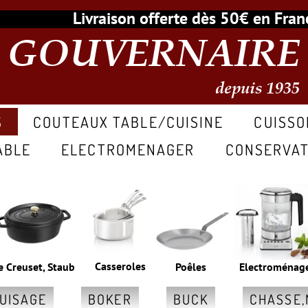
Livraison offerte dès 50€ en Fr
GOUVERNAIRE
depuis 1935
S
COUTEAUX TABLE/CUISINE
CUISSO
ABLE
ELECTROMENAGER
CONSERVAT
Casseroles
e Creuset, Staub
Poêles
Electroménag
GUISAGE
BOKER
BUCK
CHASSE,