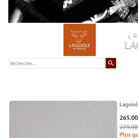
search
Laguiol
265.00
279.00
Plus qu