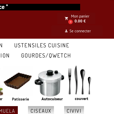
ance *
Mon panier
local_grocery_store
0.00 €
0
Se connecter
person
N
USTENSILES CUISINE
ION
GOURDES/QWETCH
couvert
er
Autocuiseur
Patisserie
MUELA
CISEAUX
CIVIVI