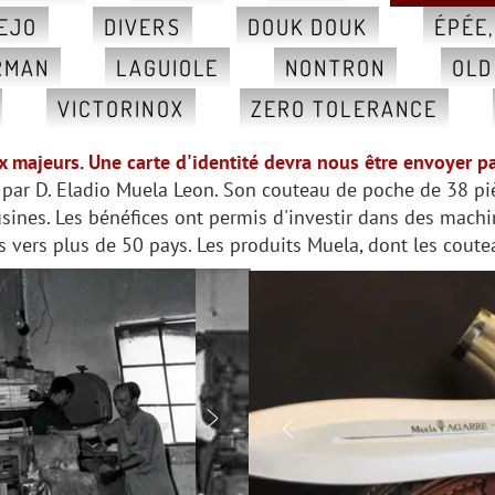
EJO
DIVERS
DOUK DOUK
ÉPÉE
RMAN
LAGUIOLE
NONTRON
OLD
VICTORINOX
ZERO TOLERANCE
ux majeurs. Une carte d'identité devra nous être envoyer p
par D. Eladio Muela Leon. Son couteau de poche de 38 pièc
usines. Les bénéfices ont permis d'investir dans des mach
s vers plus de 50 pays. Les produits Muela, dont les cout

