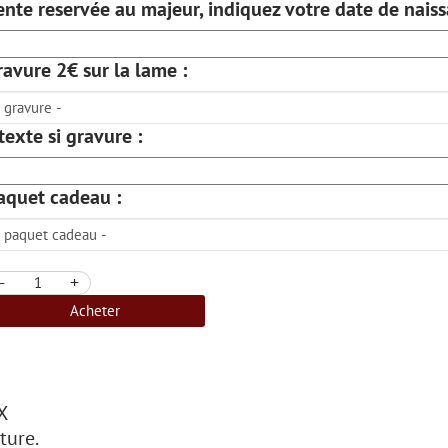
ente reservée au majeur, indiquez votre date de naissan
ravure 2€ sur la lame :
 texte si gravure :
aquet cadeau :
-
+
Acheter
X
ture.