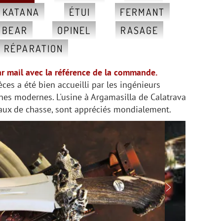
, KATANA
ÉTUI
FERMANT
 BEAR
OPINEL
RASAGE
RÉPARATION
ar mail avec la référence de la commande.
es a été bien accueilli par les ingénieurs
ines modernes. L'usine à Argamasilla de Calatrava
eaux de chasse, sont appréciés mondialement.
