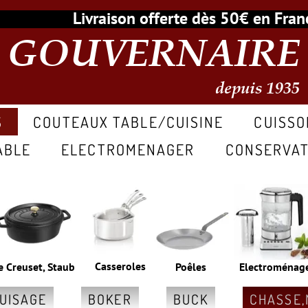
Livraison offerte dès 50€ en Fr
GOUVERNAIRE
depuis 1935
S
COUTEAUX TABLE/CUISINE
CUISSO
ABLE
ELECTROMENAGER
CONSERVAT
Casseroles
e Creuset, Staub
Poêles
Electroménag
GUISAGE
BOKER
BUCK
CHASSE,