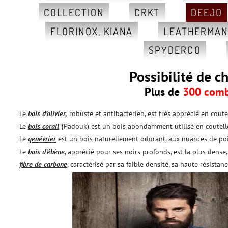
COLLECTION
CRKT
DEEJO
FLORINOX, KIANA
LEATHERMA
SPYDERCO
Possibilité de c
Plus de
300 comb
Le
bois d’olivier
,
robuste et antibactérien, est très apprécié en coutel
Le
bois corail
(
Padouk) est un bois abondamment utilisé en coutelle
Le
genévrier
est un bois naturellement odorant, aux nuances de poi
Le
bois d’ébène
, apprécié pour ses noirs profonds, est la plus dense, 
fibre de carbone
, caractérisé par sa faible densité, sa haute résista