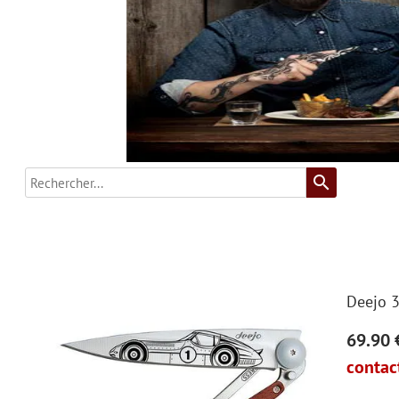
search
Deejo 3
69.90 
contac