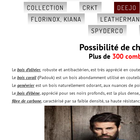
COLLECTION
CRKT
DEEJO
FLORINOX, KIANA
LEATHERMA
SPYDERCO
Possibilité de c
Plus de
300 comb
Le
bois d’olivier
,
robuste et antibactérien, est très apprécié en coutel
Le
bois corail
(
Padouk) est un bois abondamment utilisé en coutelle
Le
genévrier
est un bois naturellement odorant, aux nuances de poi
Le
bois d’ébène
, apprécié pour ses noirs profonds, est la plus dense, 
fibre de carbone
, caractérisé par sa faible densité, sa haute résista