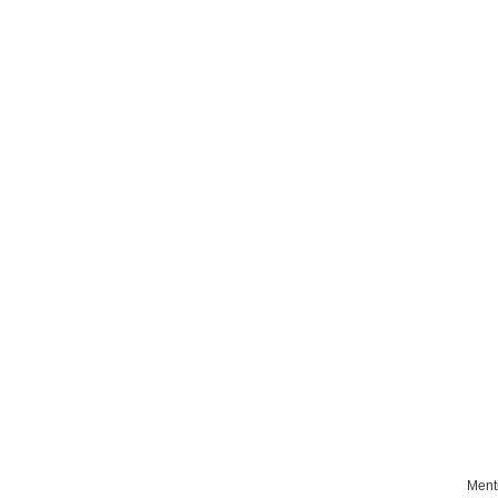
découvrez
l'histoire de la b
GOUVERNAI
Ment