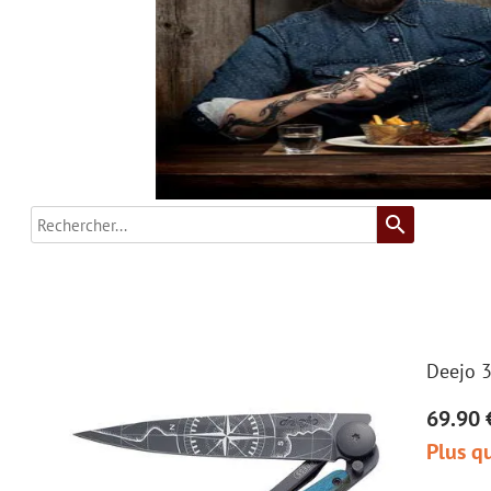
search
Deejo 3
69.90 
Plus qu