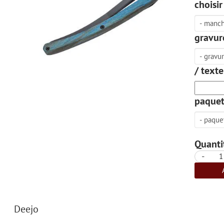
choisi
gravure
/ texte
paquet
Quantit
-
Deejo