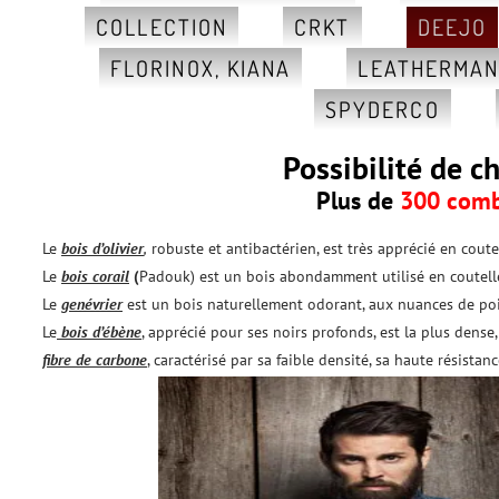
COLLECTION
CRKT
DEEJO
FLORINOX, KIANA
LEATHERMA
SPYDERCO
Possibilité de c
Plus de
300 comb
Le
bois d’olivier
,
robuste et antibactérien, est très apprécié en coutel
Le
bois corail
(
Padouk) est un bois abondamment utilisé en coutelle
Le
genévrier
est un bois naturellement odorant, aux nuances de poi
Le
bois d’ébène
, apprécié pour ses noirs profonds, est la plus dense, 
fibre de carbone
, caractérisé par sa faible densité, sa haute résista