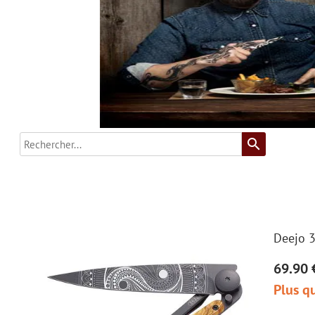
search
Deejo 3
69.90 
Plus qu