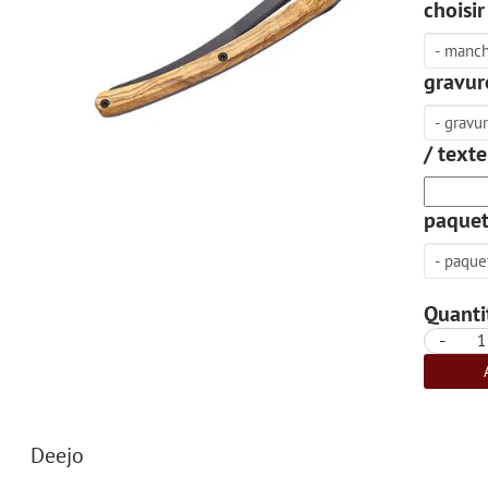
choisi
gravure
/ texte
paquet
Quantit
-
Deejo