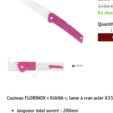
17.00 
En sto
Quantit
-
Couteau FLORINOX « KIANA », lame à cran acier X35
longueur total ouvert : 200mm