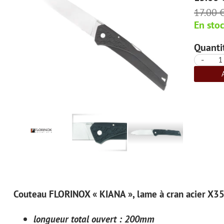
17.00 
En sto
Quantit
-
Couteau FLORINOX « KIANA », lame à cran acier X35C
longueur total ouvert : 200mm