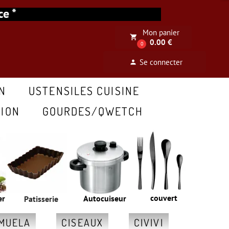
ance *
Mon panier
local_grocery_store
0.00 €
0
Se connecter
person
N
USTENSILES CUISINE
ION
GOURDES/QWETCH
couvert
er
Autocuiseur
Patisserie
MUELA
CISEAUX
CIVIVI