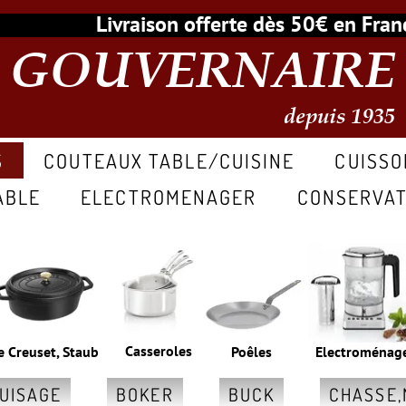
Livraison offerte dès 50€ en Fr
GOUVERNAIRE
depuis 1935
S
COUTEAUX TABLE/CUISINE
CUISSO
ABLE
ELECTROMENAGER
CONSERVAT
Casseroles
e Creuset, Staub
Poêles
Electroménag
GUISAGE
BOKER
BUCK
CHASSE,