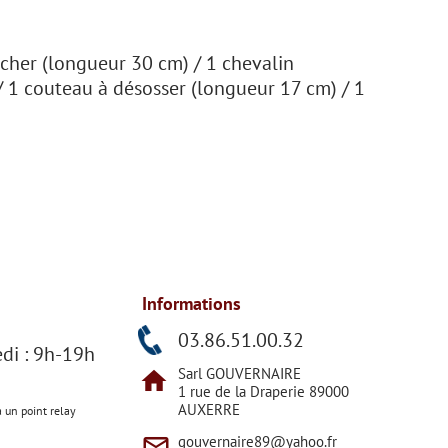
ucher (longueur 30 cm) / 1 chevalin
/ 1 couteau à désosser (longueur 17 cm) / 1
Informations
h
03.86.51.00.32
di : 9h-19h
Sarl GOUVERNAIRE
home
1 rue de la Draperie 89000
AUXERRE
a un point relay
mail_outline
gouvernaire89@yahoo.fr