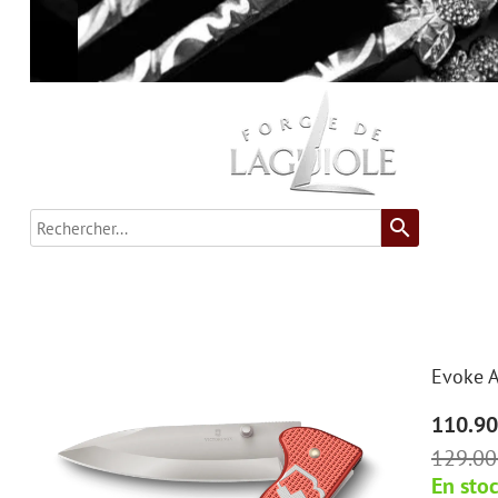
search
Evoke A
110.90
129.00
En sto