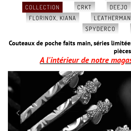
COLLECTION
CRKT
DEEJO
FLORINOX, KIANA
LEATHERMA
SPYDERCO
Couteaux de poche faits main, séries limité
pièces
A l'intérieur de notre maga
