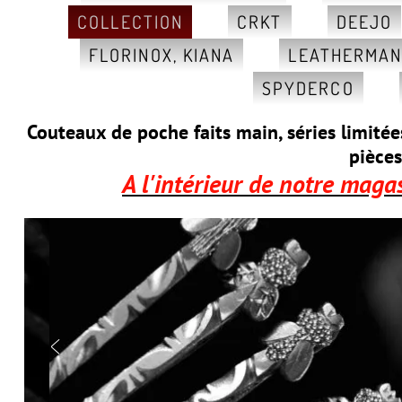
COLLECTION
CRKT
DEEJO
FLORINOX, KIANA
LEATHERMA
SPYDERCO
Couteaux de poche faits main, séries limité
pièces
A l'intérieur de notre maga
