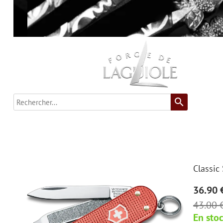
search
Classic
36.90 
43.00 
En sto