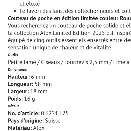
et éloxé
Le favori des fans, des collectionneurs et co
Couteau de poche en édition limitée couleur Rou
Vous recherchez un couteau de poche solide et é
la collection Alox Limited Edition 2025 est inspiré
équipé de cinq outils essentiels enserrés entre d
sensation unique de chaleur et de vitalité.
Outils
Petite lame / Ciseaux / Tournevis 2,5 mm / Lime 
Dimensions
Hauteur:
6 mm
Longueur:
58 mm
Largeur:
18 mm
Poids:
16 g
Détails
No. d'article:
0.6221.L25
Pays d'origine:
Suisse
Matériau:
Alox