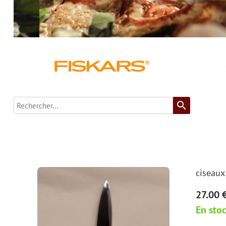
search
ciseaux
27.00 
En sto