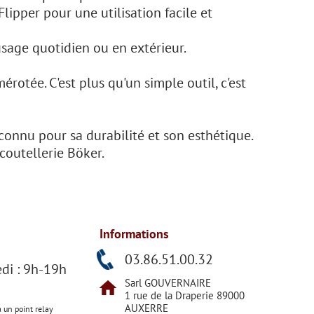
ipper pour une utilisation facile et
sage quotidien ou en extérieur.
érotée. C'est plus qu'un simple outil, c'est
connu pour sa durabilité et son esthétique.
coutellerie Böker.
Informations
h
03.86.51.00.32
di : 9h-19h
Sarl GOUVERNAIRE
home
1 rue de la Draperie 89000
AUXERRE
a un point relay