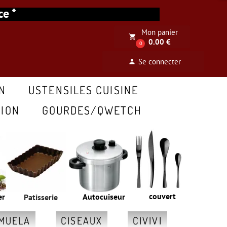
ance *
Mon panier
local_grocery_store
0.00 €
0
Se connecter
person
N
USTENSILES CUISINE
ION
GOURDES/QWETCH
couvert
er
Autocuiseur
Patisserie
MUELA
CISEAUX
CIVIVI