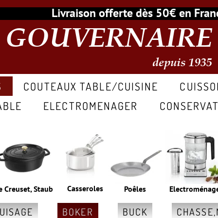
Livraison offerte dès 50€ en Fr
GOUVERNAIRE
depuis 1935
S
COUTEAUX TABLE/CUISINE
CUISSO
ABLE
ELECTROMENAGER
CONSERVAT
Casseroles
e Creuset, Staub
Poêles
Electroménag
GUISAGE
BOKER
BUCK
CHASSE,