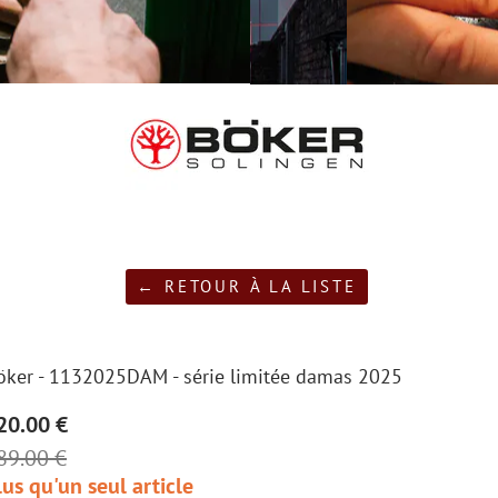
← RETOUR À LA LISTE
öker - 1132025DAM - série limitée damas 2025
20.00 €
89.00 €
lus qu'un seul article