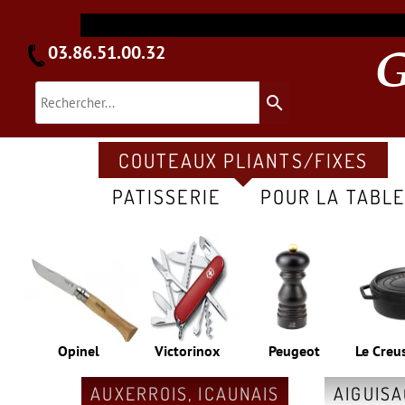
03.86.51.00.32
search
COUTEAUX PLIANTS/FIXES
PATISSERIE
POUR LA TABL
Opinel
Victorinox
Peugeot
Le Creu
AUXERROIS, ICAUNAIS
AIGUIS