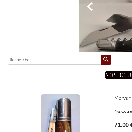

search
NOS CO
Morvan 
Nos coutea
71.00 