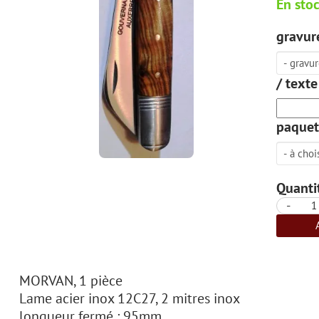
En sto
gravure
/ texte
paquet
Quantit
-
MORVAN, 1 pièce
Lame acier inox 12C27, 2 mitres inox
longueur fermé : 95mm