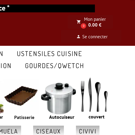
ance *
Mon panier
local_grocery_store
0.00 €
0
Se connecter
person
N
USTENSILES CUISINE
ION
GOURDES/QWETCH
couvert
er
Autocuiseur
Patisserie
MUELA
CISEAUX
CIVIVI