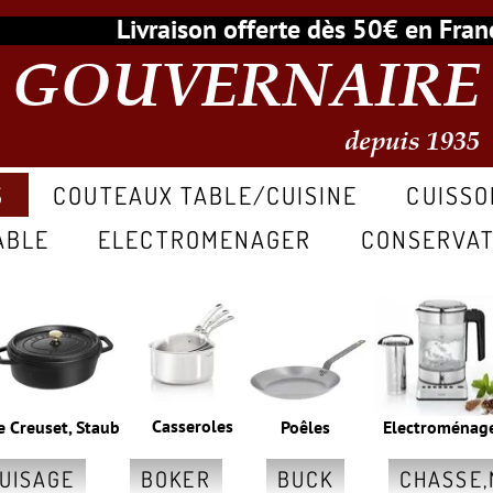
Livraison offerte dès 50€ en Fr
GOUVERNAIRE
depuis 1935
S
COUTEAUX TABLE/CUISINE
CUISSO
ABLE
ELECTROMENAGER
CONSERVAT
Casseroles
e Creuset, Staub
Poêles
Electroménag
GUISAGE
BOKER
BUCK
CHASSE,