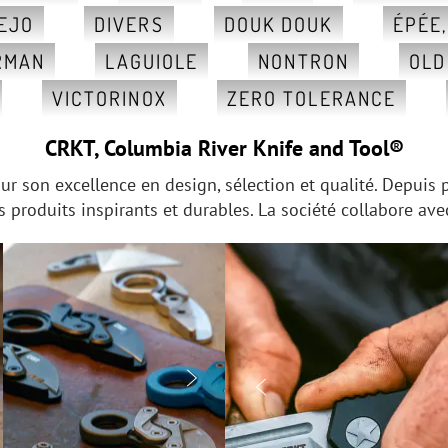
EJO
DIVERS
DOUK DOUK
ÉPÉE
RMAN
LAGUIOLE
NONTRON
OLD
VICTORINOX
ZERO TOLERANCE
CRKT, Columbia River Knife and Tool®
r son excellence en design, sélection et qualité. Depuis p
des produits inspirants et durables. La société collabore a

