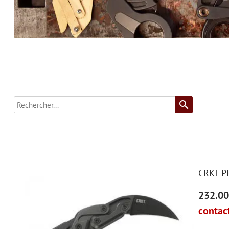
search
CRKT P
232.00
contact