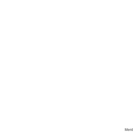
découvrez
l'histoire de la b
GOUVERNAI
Ment