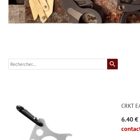
search
CRKT E
6.40 €
contact