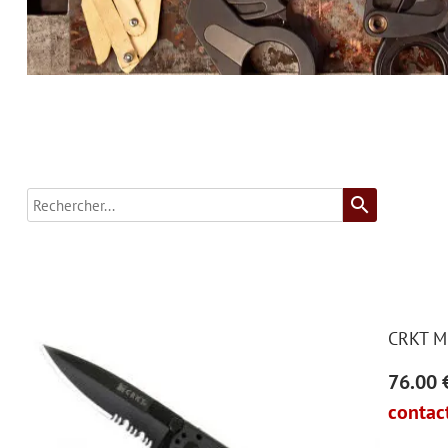
search
CRKT M
76.00 
contact