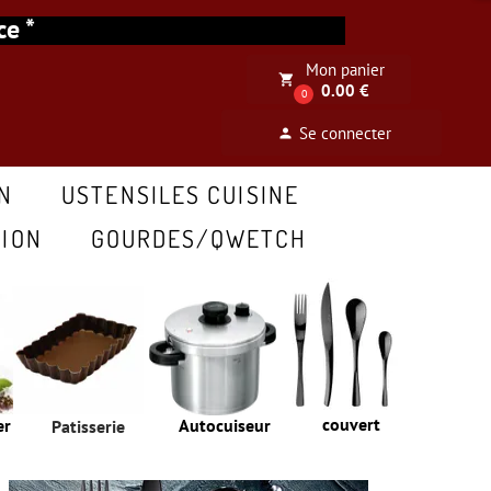
ance *
Mon panier
local_grocery_store
0.00 €
0
Se connecter
person
N
USTENSILES CUISINE
ION
GOURDES/QWETCH
couvert
er
Autocuiseur
Patisserie