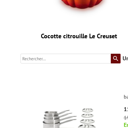
Cocotte citrouille Le Creuset
Un
search
b
1
1
E