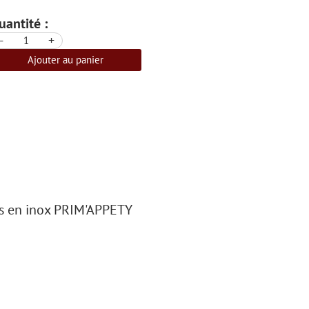
uantité :
-
+
Ajouter au panier
les en inox PRIM'APPETY