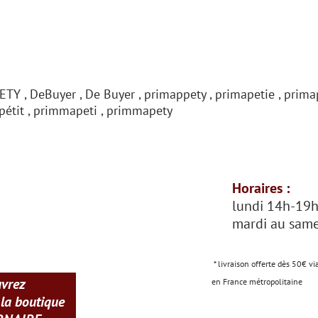
ETY , DeBuyer , De Buyer , primappety , primapetie , prima
ppétit , primmapeti , primmapety
Horaires :
lundi 14h-19
mardi au same
* livraison offerte dès 50€ vi
uvrez
en France métropolitaine
 la boutique