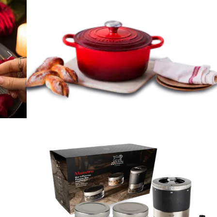


