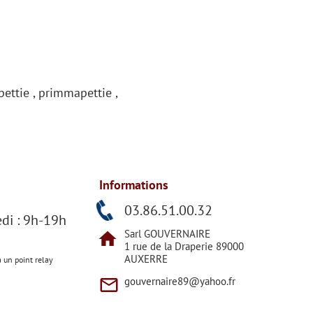
pettie , primmapettie ,
Informations
h
03.86.51.00.32
di : 9h-19h
Sarl GOUVERNAIRE
home
1 rue de la Draperie 89000
AUXERRE
a un point relay
mail_outline
gouvernaire89@yahoo.fr