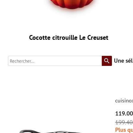
Cocotte citrouille Le Creuset
Une sél
search
cuisino
119.00
199.40
Plus qu