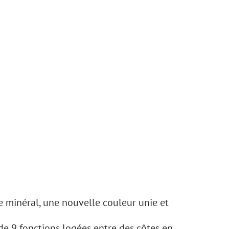
e minéral, une nouvelle couleur unie et
de 9 fonctions logées entre des côtes en