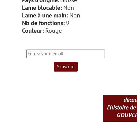
Pays d'origine:
Suisse
Lame blocable:
Non
Lame à une main:
Non
Nb de fonctions:
9
Couleur:
Rouge
déco
l'histoire de
GOUVE