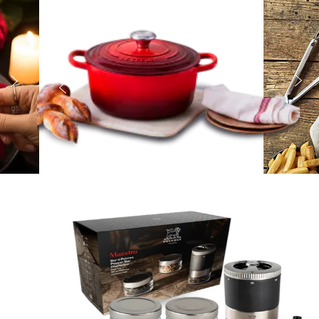


