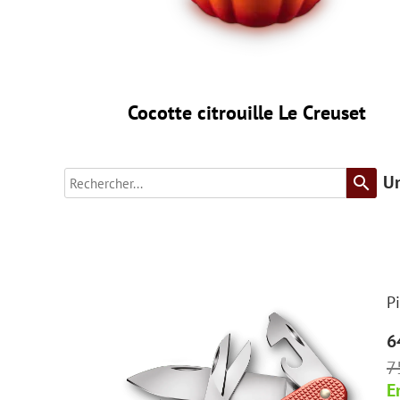
Cocotte citrouille Le Creuset
Un
search
P
6
7
E