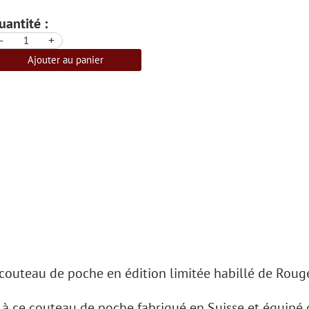
uantité :
-
+
Ajouter au panier
 couteau de poche en édition limitée habillé de Roug
 à ce couteau de poche fabriqué en Suisse et équipé 