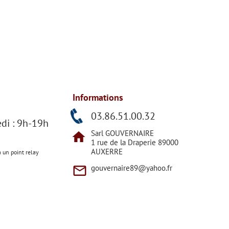
Informations
h
03.86.51.00.32
di : 9h-19h
Sarl GOUVERNAIRE
home
1 rue de la Draperie 89000
AUXERRE
a un point relay
mail_outline
gouvernaire89@yahoo.fr