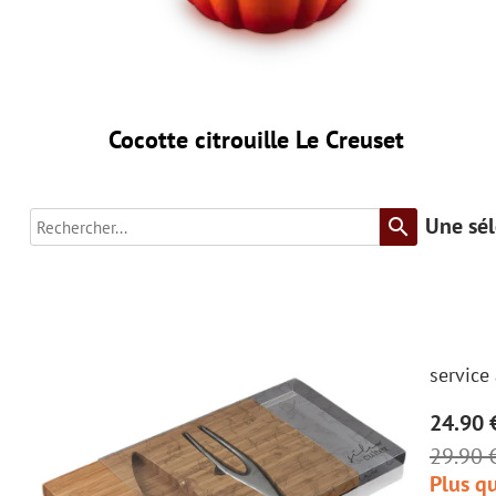
Cocotte citrouille Le Creuset
Une sél
search
service
24.90 
29.90 
Plus qu