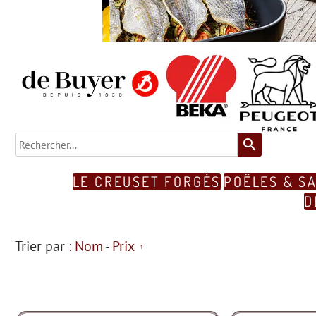
search
LE CREUSET FORGÉS
POÊLES & S
D
Trier par :
Nom
-
Prix