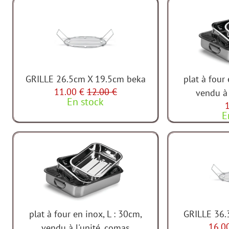
GRILLE 26.5cm X 19.5cm beka
plat à four 
11.00 €
12.00 €
vendu à 
En stock
E
plat à four en inox, L : 30cm,
GRILLE 36.
16.0
vendu à l'unité, comas