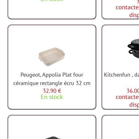
contacte
dis
Peugeot, Appolia Plat four
Kitchenfun , d
céramique rectangle écru 32 cm
32.90 €
36.0
En stock
contacte
dis