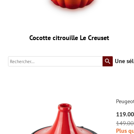
Cocotte citrouille Le Creuset
Une sél
search
Peugeot
119.00
149.00
Plus qu